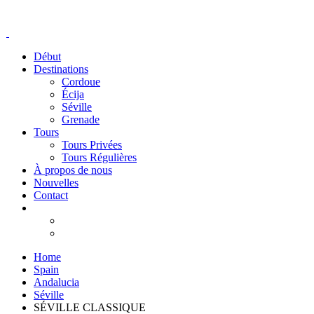
Début
Destinations
Cordoue
Écija
Séville
Grenade
Tours
Tours Privées
Tours Régulières
À propos de nous
Nouvelles
Contact
Home
Spain
Andalucia
Séville
SÉVILLE CLASSIQUE