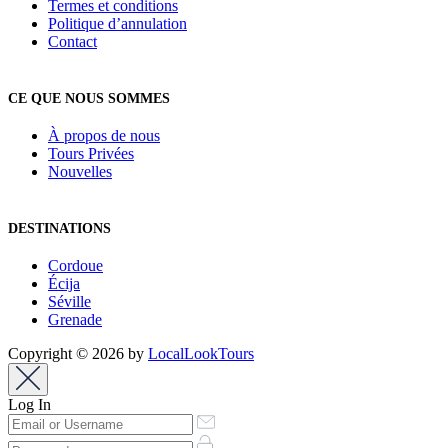
Termes et conditions
Politique d’annulation
Contact
CE QUE NOUS SOMMES
À propos de nous
Tours Privées
Nouvelles
DESTINATIONS
Cordoue
Écija
Séville
Grenade
Copyright © 2026 by
LocalLookTours
Log In