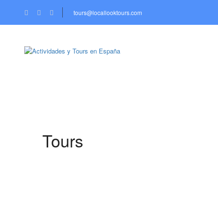
tours@locallooktours.com
INICIO
DESTI
Tours