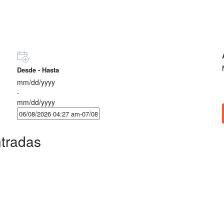
Desde - Hasta
mm/dd/yyyy
-
mm/dd/yyyy
ntradas