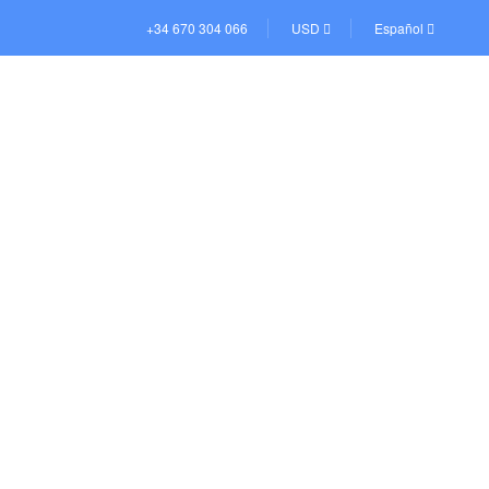
+34 670 304 066
USD
Español
CONTACTO