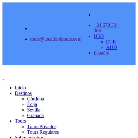
+34 670 304
066
USD
tours@locallooktours.com
EUR
AUD
Español
Inicio
Destinos
Córdoba
Écija
Sevilla
Granada
Tours
Tours Privados
Tours Regulares
Sobre nosotros