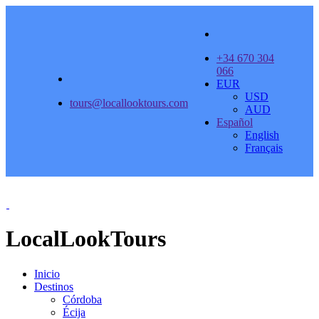
+34 670 304
066
EUR
USD
tours@locallooktours.com
AUD
Español
English
Français
LocalLookTours
Inicio
Destinos
Córdoba
Écija