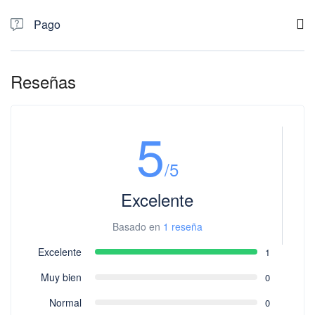
El recorrido es en llano y adaptado a cualquier público.
Pago
Pago del 25% por adelantado por la web y el resto en mano el
día de la visita (recomendamos llevar el importe exacto. No se
Reseñas
aceptan billetes de 200€ y superior.
5
/5
Excelente
Basado en
1 reseña
Excelente
1
Muy bien
0
Normal
0