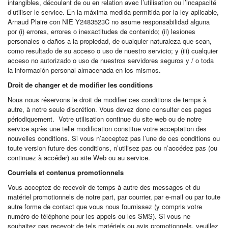
intangibles, découlant de ou en relation avec l’utilisation ou l’incapacité
d’utiliser le service. En la máxima medida permitida por la ley aplicable,
Arnaud Plaire con NIE Y2483523C no asume responsabilidad alguna
por (i) errores, errores o inexactitudes de contenido; (ii) lesiones
personales o daños a la propiedad, de cualquier naturaleza que sean,
como resultado de su acceso o uso de nuestro servicio; y (iii) cualquier
acceso no autorizado o uso de nuestros servidores seguros y / o toda
la información personal almacenada en los mismos.
Droit de changer et de modifier les conditions
Nous nous réservons le droit de modifier ces conditions de temps à
autre, à notre seule discrétion. Vous devez donc consulter ces pages
périodiquement. Votre utilisation continue du site web ou de notre
service après une telle modification constitue votre acceptation des
nouvelles conditions. Si vous n’acceptez pas l’une de ces conditions ou
toute version future des conditions, n’utilisez pas ou n’accédez pas (ou
continuez à accéder) au site Web ou au service.
Courriels et contenus promotionnels
Vous acceptez de recevoir de temps à autre des messages et du
matériel promotionnels de notre part, par courrier, par e-mail ou par toute
autre forme de contact que vous nous fournissez (y compris votre
numéro de téléphone pour les appels ou les SMS). Si vous ne
souhaitez pas recevoir de tels matériels ou avis promotionnels, veuillez