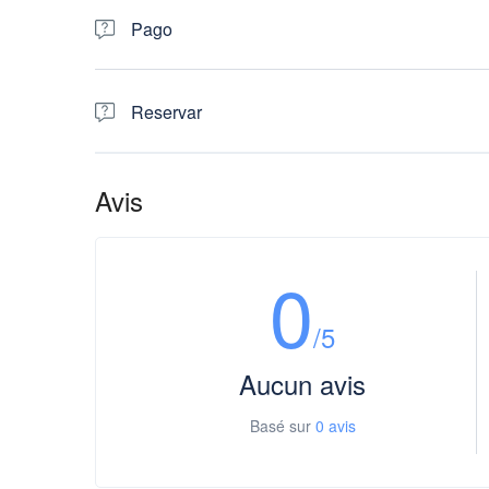
email a tours@locallooktours.com.
Pago
Se requiere el pago integral de la visita por la página we
Reservar
Se requiere reservar con un mínimo de 48 horas de ante
Avis
0
/5
Aucun avis
Basé sur
0 avis