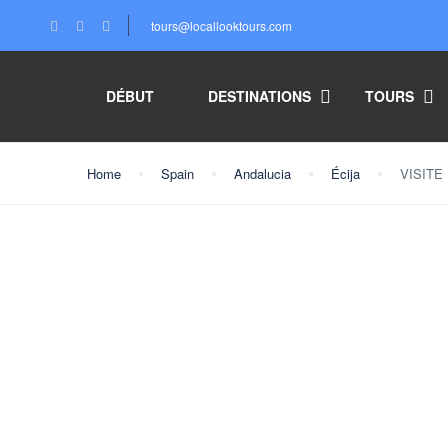
tours@locallooktours.com
DÉBUT
DESTINATIONS
TOURS
Home
Spain
Andalucia
Écija
VISITE