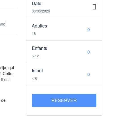
Date
08/06/2026
anol
Adultes
18
Enfants
6-12
ija, qui
Infant
i. Cette
< 6
Il est
RÉSERVER
t de