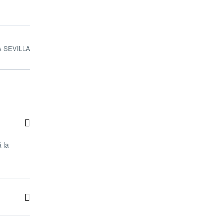
 SEVILLA
 la
puesto por