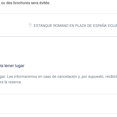
 ou des brochures sera évitée.
ESTANQUE ROMANO EN PLAZA DE ESPAÑA ECIJA
ra tener lugar
gar. Les informaremos en caso de cancelación y, por supuesto, recibirá
a la reserva.
nas. Si quiere organizar un grupo privado nos puedes consultar presu