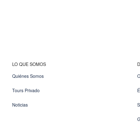
LO QUE SOMOS
D
Quiénes Somos
C
Tours Privado
É
Noticias
S
G