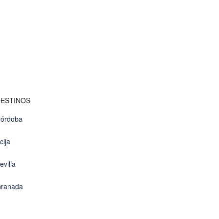
ESTINOS
órdoba
cija
evilla
ranada