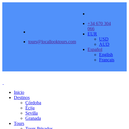
+34 670 304
066
EUR
USD
tours@locallooktours.com
AUD
Español
English
Français
Inicio
Destinos
Córdoba
Écija
Sevilla
Granada
Tours
Tours Privados